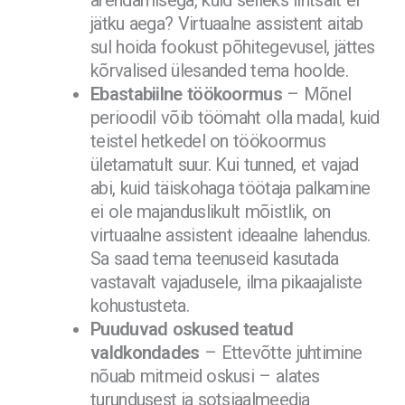
jätku aega? Virtuaalne assistent aitab
sul hoida fookust põhitegevusel, jättes
kõrvalised ülesanded tema hoolde.
Ebastabiilne töökoormus
– Mõnel
perioodil võib töömaht olla madal, kuid
teistel hetkedel on töökoormus
ületamatult suur. Kui tunned, et vajad
abi, kuid täiskohaga töötaja palkamine
ei ole majanduslikult mõistlik, on
virtuaalne assistent ideaalne lahendus.
Sa saad tema teenuseid kasutada
vastavalt vajadusele, ilma pikaajaliste
kohustusteta.
Puuduvad oskused teatud
valdkondades
– Ettevõtte juhtimine
nõuab mitmeid oskusi – alates
turundusest ja sotsiaalmeedia