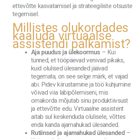
ettevõtte kasvatamisel ja strateegiliste otsuste
tegemisel.
Millistes olukordades
kaaluda virtuaalse
assistendi palkamist?
Aja puudus ja ülekoormus
– Kui
tunned, et tööpäevad venivad pikaks,
kuid olulised ülesanded jäävad
tegemata, on see selge märk, et vajad
abi. Pidev kiirustamine ja töö kuhjumine
võivad viia läbipõlemiseni, mis
omakorda mõjutab sinu produktiivsust
ja ettevõtte edu. Virtuaalne assistent
aitab sul keskenduda olulisele, võttes
enda kanda ajamahukad ülesanded.
Rutiinsed ja ajamahukad ülesanded
–