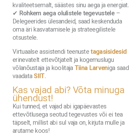
kvaliteetsemalt, säästes sinu aega ja energiat.
✔
Rohkem aega olulistele tegevustele
–
Delegeerides ülesandeid, saad keskenduda
oma äri kasvatamisele ja strateegilistele
otsustele.
Virtuaalse assistendi teenuste
tagasisidesid
erinevatelt ettevõtjatelt ja kogemuslugu
võlanõustaja ja koolitaja
Tiina Larven
iga saad
vaadata
SIIT
.
Kas vajad abi? Võta minuga
ühendust!
Kui tunned, et vajad abi igapäevastes
ettevõtlusega seotud tegevustes või ei tea
täpselt, millist abi sul vaja on, kirjuta mulle ja
arutame koos!