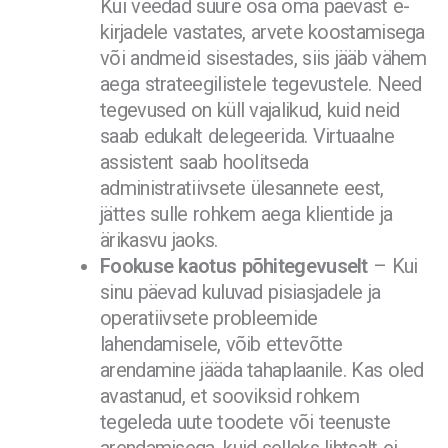
Kui veedad suure osa oma päevast e-
kirjadele vastates, arvete koostamisega
või andmeid sisestades, siis jääb vähem
aega strateegilistele tegevustele. Need
tegevused on küll vajalikud, kuid neid
saab edukalt delegeerida. Virtuaalne
assistent saab hoolitseda
administratiivsete ülesannete eest,
jättes sulle rohkem aega klientide ja
ärikasvu jaoks.
Fookuse kaotus põhitegevuselt
– Kui
sinu päevad kuluvad pisiasjadele ja
operatiivsete probleemide
lahendamisele, võib ettevõtte
arendamine jääda tahaplaanile. Kas oled
avastanud, et sooviksid rohkem
tegeleda uute toodete või teenuste
arendamisega, kuid selleks lihtsalt ei