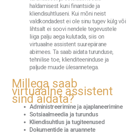
haldamisest kuni finantside ja
kliendisuhtluseni. Kui mõni neist
valdkondadest ei ole sinu tugev külg või
lihtsalt ei soovi nendele tegevustele
liiga palju aega kulutada, siis on
virtuaalne assistent suurepärane
abimees. Ta saab aidata turunduse,
tehnilise toe, klienditeeninduse ja
paljude muude ülesannetega.
Millega saab
virtuaalne assistent
sind aidata?
Administreerimine ja ajaplaneerimine
Sotsiaalmeedia ja turundus
Kliendisuhtlus ja tugiteenused
Dokumentide ja aruannete